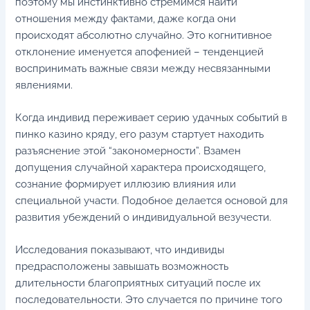
поэтому мы инстинктивно стремимся найти
отношения между фактами, даже когда они
происходят абсолютно случайно. Это когнитивное
отклонение именуется апофенией – тенденцией
воспринимать важные связи между несвязанными
явлениями.
Когда индивид переживает серию удачных событий в
пинко казино кряду, его разум стартует находить
разъяснение этой “закономерности”. Взамен
допущения случайной характера происходящего,
сознание формирует иллюзию влияния или
специальной участи. Подобное делается основой для
развития убеждений о индивидуальной везучести.
Исследования показывают, что индивиды
предрасположены завышать возможность
длительности благоприятных ситуаций после их
последовательности. Это случается по причине того