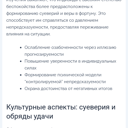
беспокойства более предрасположены к
формированию суеверий и веры в фортуну. Это
способствует им справляться со давлением
непредсказуемости, предоставляя переживание
влияния на ситуации.
Ослабление озабоченности через иллюзию
прогнозируемости
Повышение уверенности в индивидуальных
силах
Формирование психической модели
“контролируемой” непредсказуемости
Охрана достоинства от негативных итогов
Культурные аспекты: суеверия и
обряды удачи