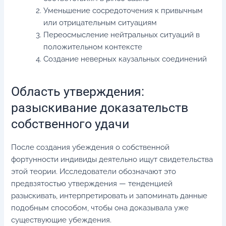
Уменьшение сосредоточения к привычным
или отрицательным ситуациям
Переосмысление нейтральных ситуаций в
положительном контексте
Создание неверных каузальных соединений
Область утверждения:
разыскивание доказательств
собственного удачи
После создания убеждения о собственной
фортунности индивиды деятельно ищут свидетельства
этой теории. Исследователи обозначают это
предвзятостью утверждения — тенденцией
разыскивать, интерпретировать и запоминать данные
подобным способом, чтобы она доказывала уже
существующие убеждения.