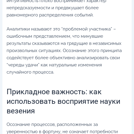
интуитивность плохо воспринимает характер
непредсказуемости и предвкушает более
равномерного распределения событий.
Аналитики называют это “проблемой участника” –
ошибочным представлением, что минувшие
результаты сказываются на грядущие в независимых
произвольных ситуациях. Осознание этого принципа
содействует более объективно анализировать свои
“череды удачи” как натуральные изменения
случайного процесса.
Прикладное важность: как
использовать восприятие науки
везения
Осознание процессов, расположенных за
уверенностью в фортуну, не означает потребности