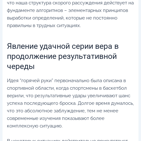
что наша структура скорого рассуждения действует на
фундаменте алгоритмов – элементарных принципов
выработки определений, которые не постоянно
правильны в трудных ситуациях.
Явление удачной серии вера в
продолжение результативной
череды
Идея “горячей руки” первоначально была описана в
спортивной области, когда спортсмены в баскетбол
верили, что результативные удары увеличивают шанс
успеха последующего броска. Долгое время думалось,
что это абсолютное заблуждение, тем не менее
современные изучения показывают более
комплексную ситуацию.
В некоторых ситуациях действительно присутствует