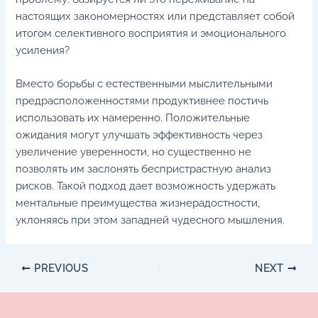
настоящих закономерностях или представляет собой
итогом селективного восприятия и эмоционального
усиления?
Вместо борьбы с естественными мыслительными
предрасположенностями продуктивнее постичь
использовать их намеренно. Положительные
ожидания могут улучшать эффективность через
увеличение уверенности, но существенно не
позволять им заслонять беспристрастную анализ
рисков. Такой подход дает возможность удержать
ментальные преимущества жизнерадостности,
уклоняясь при этом западней чудесного мышления.
PREVIOUS
NEXT