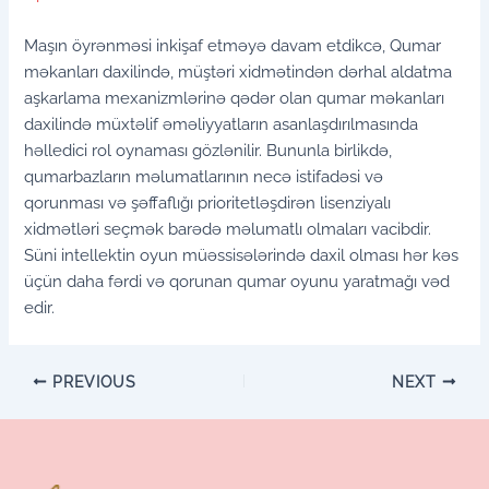
Maşın öyrənməsi inkişaf etməyə davam etdikcə, Qumar
məkanları daxilində, müştəri xidmətindən dərhal aldatma
aşkarlama mexanizmlərinə qədər olan qumar məkanları
daxilində müxtəlif əməliyyatların asanlaşdırılmasında
həlledici rol oynaması gözlənilir. Bununla birlikdə,
qumarbazların məlumatlarının necə istifadəsi və
qorunması və şəffaflığı prioritetləşdirən lisenziyalı
xidmətləri seçmək barədə məlumatlı olmaları vacibdir.
Süni intellektin oyun müəssisələrində daxil olması hər kəs
üçün daha fərdi və qorunan qumar oyunu yaratmağı vəd
edir.
PREVIOUS
NEXT