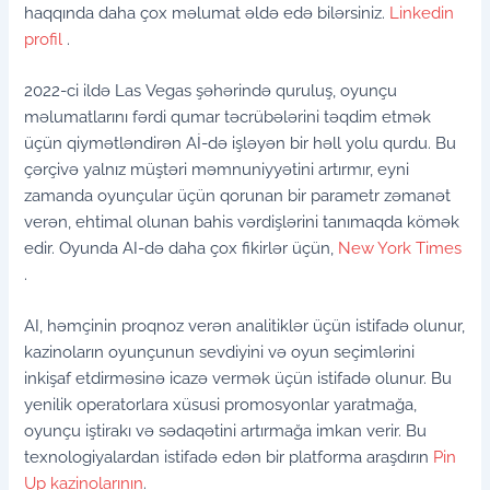
haqqında daha çox məlumat əldə edə bilərsiniz.
Linkedin
profil
.
2022-ci ildə Las Vegas şəhərində quruluş, oyunçu
məlumatlarını fərdi qumar təcrübələrini təqdim etmək
üçün qiymətləndirən Aİ-də işləyən bir həll yolu qurdu. Bu
çərçivə yalnız müştəri məmnuniyyətini artırmır, eyni
zamanda oyunçular üçün qorunan bir parametr zəmanət
verən, ehtimal olunan bahis vərdişlərini tanımaqda kömək
edir. Oyunda AI-də daha çox fikirlər üçün,
New York Times
.
AI, həmçinin proqnoz verən analitiklər üçün istifadə olunur,
kazinoların oyunçunun sevdiyini və oyun seçimlərini
inkişaf etdirməsinə icazə vermək üçün istifadə olunur. Bu
yenilik operatorlara xüsusi promosyonlar yaratmağa,
oyunçu iştirakı və sədaqətini artırmağa imkan verir. Bu
texnologiyalardan istifadə edən bir platforma araşdırın
Pin
Up kazinolarının
.