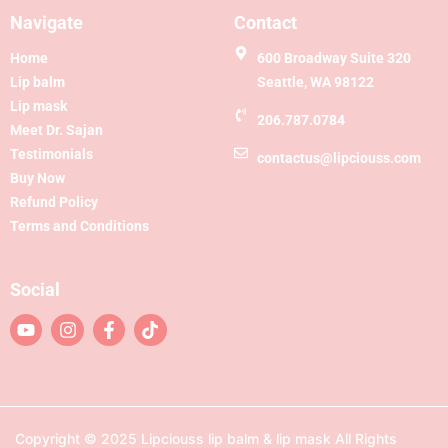
Navigate
Contact
Home
600 Broadway Suite 320
Lip balm
Seattle, WA 98122
Lip mask
206.787.0784
Meet Dr. Sajan
Testimonials
contactus@lipciouss.com
Buy Now
Refund Policy
Terms and Conditions
Social
Y
I
F
T
o
n
a
i
u
s
c
k
t
t
e
t
u
a
b
o
b
g
o
k
e
r
o
Copyright © 2025 Lipciouss lip balm & lip mask All Rights
a
k