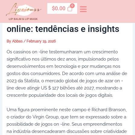
Skip
Post
$
0.00
to
navigation
A ascensão dos cassinos
content
online: tendências e insights
By
Abbas
/
February 19, 2026
Os cassinos on -line testemunharam um crescimento
significativo nos últimos dez anos, impulsionado pelos
desenvolvimentos em tecnologia e por mudanças nos
gostos dos consumidores. De acordo com uma análise de
2023 da Statista, o mercado global de jogos de azar on -
line deve atingir US $ 127 bilhões até 2027, mostrando a
crescente popularidade dos locais de jogos digitais.
Uma figura proeminente neste campo é Richard Branson,
o criador do Virgin Group, que tem se expressado sobre a
possibilidade de jogos on -line. Seus empreendimentos
na indústria desencadearam discussões sobre criatividade