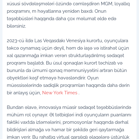
xüsusi sövdələşmələri özündə cəmləşdirən MGM, loyallıq
proqramını, m həyatlarına yenidən baxdı. Onun
təşəbbüsləri haqqında daha çox məlumat əldə edə
bilərsiniz.
2023-cü ildə Las Veqasdakı Venesiya kurortu, oyunçulara
təkcə oynamaq üçün deyil, həm də iaşə və istirahət üçün
xal qazanmağa imkan verən strukturlaşdırılmış sədaqət
proqramı başlatdı. Bu üsul qonaqları kurort təchizatı və
bununla da ümumi qonaq məmnuniyyətini artıran bütün
obyektləri kəşf etməyə həvəsləndirir. Oyun
müəssisələrində sadiqlik proqramları haqqında daha dərin
bir anlayış üçün,
New York Times
.
Bundan əlavə, innovasiya müasir sədaqət təşəbbüslərində
mühüm rol oynayır. Əl tətbiqləri indi oyunçuların puanlarını
faktiki vaxtda izləmələrini, promosyonlar haqqında dərhal
bildirişləri almağa və hamar bir şəkildə geri qaytarmağa
imkan verir. Bu rahatlıq virtual qarşılıqlı əlaqələrə üstünlük